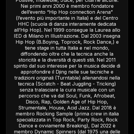
Nei primi anni 2000 è membro fondatore
dell’evento “Hip Hop connection Arena”
(l’evento più importante in Italia) e del Centro
HHC (scuola di danza interamente dedicata
all’Hip Hop). Nel 1999 consegue la Laurea allo
IED di Milano in Illustrazione. Dal 2003 insegna
Hip Hop (B.Boying, Toprock, Rock Dance,) e
tiene stage in tutta Italia e nel mondo,
diffondendo oltre che la tecnica anche la
storicità e la diversità di questi stili. Nel 2011
spinto dal suo interesse per la musica decide di
approfondire il Djing nelle sue tecniche e
tradizioni originali (Turntable) allenandosi nella
tecnica (Scratch - Beat Juggling - Tricking)
senza tralasciare la cura musicale con un
percorso che va dal Soul, Funk, Afrobeat,
Disco, Rap, Golden Age of Hip Hop,
Strumentale, House, Acid Jazz. Dal 2018 è
membro Rocking Sample (prima crew in italia
specializzata in Top Rock, Party Rock, Rock
Dance e ovviamente Breaking), Dal 2022 è
membro Dynamic Spinners (dal 1975 una delle