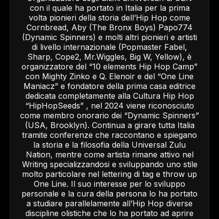
con il quale ha portato in Italia per la prima
volta pionieri della storia dell’Hip Hop come
Cornbread, Aby (The Bronx Boys) Papo774
(Dynamic Spinners) e molti altri pionieri e artisti
di livello internazionale (Popmaster Fabel,
Sharp, Cope2, Mr.Wiggles, Big W, Yellow), è
organizzatore del “10 elements Hip Hop Camp”
con Mighty Zinko e Q. Elenoir e del “One Line
Maniacz” e fondatore della prima casa editrice
dedicata completamente alla Cultura Hip Hop
“HipHopSeeds” , nel 2024 viene riconosciuto
come membro onorario dei “Dynamic Spinners”
(USA, Brooklyn). Continua a girare tutta Italia
tramite conferenze che raccontano e spiegano
la storia e la filosofia della Universal Zulu
Nation, mentre come artista rimane attivo nel
Writing specializzandosi e sviluppando uno stile
molto particolare nel lettering di tag e throw up
One Line. Il suo interesse per lo sviluppo
personale e la cura della persona lo ha portato
a studiare parallelamente all’Hip Hop diverse
discipline olistiche che lo ha portato ad aprire